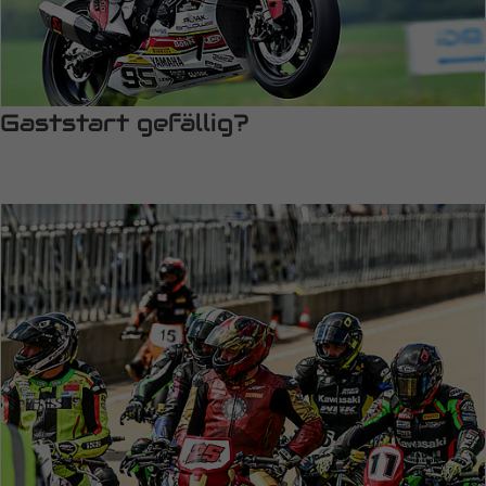
info@yourdomain.com
About us
Lorem ipsum dolor sit amet, consectetuer adipiscing elit.
Gaststart gefällig?
Aenean commodo ligula eget dolor. Aenean massa. Cum
sociis natoque penatibus et magnis dis parturient montes,
nascetur ridiculus mus. Donec quam felis, ultricies nec.