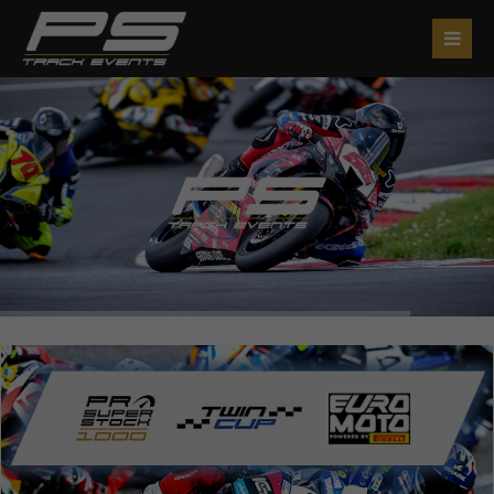
Login
Benutzername
Passwort
Anmelden
Register
|
Lost your password?
Support