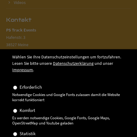
Videos
Kontakt
PS Track Events
Hafenstr. 3
38527 Meine
05304 9413364
Wählen Sie Ihre Datenschutzeinstellungen um fortzufahren.
Lesen Sie bitte unsere
Datenschutzerklärung
und unser
05304 9413365
Impressum
.
info@ps-track-events.de
Erforderlich
Socials
Notwendige Cookies und Google Fonts zulassen damit die Website
korrekt funktioniert
Bei uns ist immer etwas in Bewegung! Folgt uns auf Facebook,
Instagram und YouTube.
Komfort
Es werden notwendige Cookies, Google Fonts, Google Maps,
OpenStreetMap und Youtube geladen
Statistik