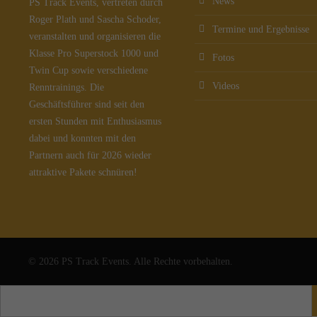
News
PS Track Events, vertreten durch
Roger Plath und Sascha Schoder,
Termine und Ergebnisse
veranstalten und organisieren die
Klasse Pro Superstock 1000 und
Fotos
Twin Cup sowie verschiedene
Videos
Renntrainings. Die
Geschäftsführer sind seit den
ersten Stunden mit Enthusiasmus
dabei und konnten mit den
Partnern auch für 2026 wieder
attraktive Pakete schnüren!
© 2026 PS Track Events. Alle Rechte vorbehalten.