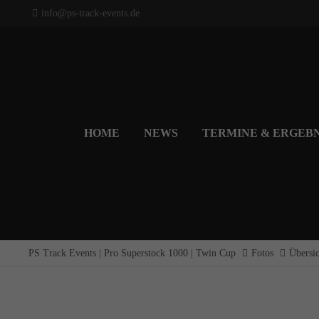
info@ps-track-events.de
Login
Support
Benutzername
Lorem ipsum dolor sit amet:
HOME
NEWS
TERMINE & ERGEBN
24h
Passwort
/ 365da
Anmelden
We offer support for our
customers
PS Track Events | Pro Superstock 1000 | Twin Cup
Fotos
Übersic
Mon - Fri 8:00am - 5:00pm
Register
|
Lost your password?
(GMT +1)